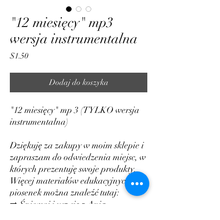
"12 miesięcy" mp3
wersja instrumentalna
Cena
$1.50
Dodaj do koszyka
"12 miesięcy" mp 3 (TYLKO wersja
instrumentalna)
Dziękuję za zakupy w moim sklepie i
zapraszam do odwiedzenia miejsc, w
których prezentuję swoje produkty.
Więcej materiałów edukacyjnych i
piosenek można znaleźć tutaj:
➡️ Śpiewaj i ucz się z Anią
➡️FACEBOOK