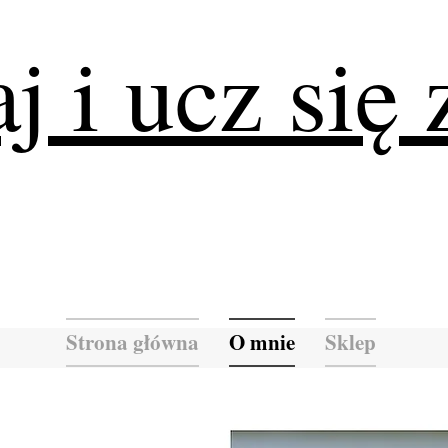
j i ucz się 
Strona główna
O mnie
Sklep