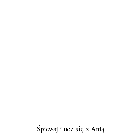
się
Śpiewaj i ucz
z Anią