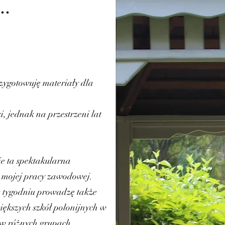
..
zygotowuję materiały dla
, jednak na przestrzeni lat
ie ta spektakularna
 mojej pracy zawodowej.
w tygodniu prowadzę także
iększych szkół polonijnych w
i w różnych grupach