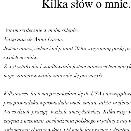
Kilka słów o mnie.
Witam serdecznie w moim sklepie.
Nazywam się Anna Lorenc.
Jestem nauczycielem i od ponad 30 lat z ogromną pasją pr
swoich uczniów.
Z wykształcenia i zamiłowania jestem nauczycielem muzyki
moje zainteresowania znacznie się poszerzyły.
Kilkanaście lat temu przeniosłam się do USA i niewątpliw
przeprowadzka wprowadziła wiele zmian, także w sferze
Na co dzień pracuję w szkole amerykańskiej. Kilka razy 
zajęcia z uczniami pochodzenia polskiego w jednej z najw
aglomeracji chicagowskiej. Od wielu lat pracuję z dziećm