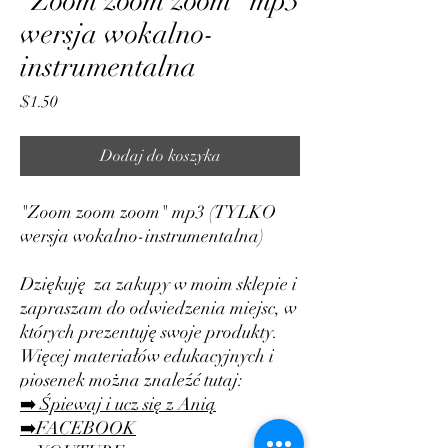
"Zoom zoom zoom" mp3
wersja wokalno-
instrumentalna
Cena
$1.50
Dodaj do koszyka
"Zoom zoom zoom" mp3 (TYLKO
wersja wokalno-instrumentalna)
Dziękuję za zakupy w moim sklepie i
zapraszam do odwiedzenia miejsc, w
których prezentuję swoje produkty.
Więcej materiałów edukacyjnych i
piosenek można znaleźć tutaj:
➡️ Śpiewaj i ucz się z Anią
➡️FACEBOOK